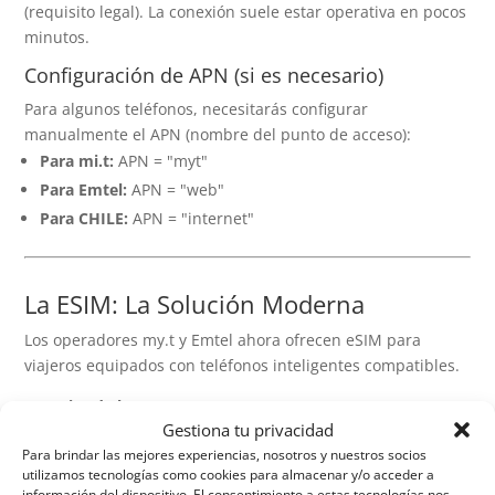
(requisito legal). La conexión suele estar operativa en pocos
minutos.
Configuración de APN (si es necesario)
Para algunos teléfonos, necesitarás configurar
manualmente el APN (nombre del punto de acceso):
Para mi.t:
APN = "myt"
Para Emtel:
APN = "web"
Para CHILE:
APN = "internet"
La ESIM: La Solución Moderna
Los operadores my.t y Emtel ahora ofrecen eSIM para
viajeros equipados con teléfonos inteligentes compatibles.
Ventajas de la ESIM:
Gestiona tu privacidad
Sin manipulación de tarjetas físicas
Para brindar las mejores experiencias, nosotros y nuestros socios
utilizamos tecnologías como cookies para almacenar y/o acceder a
Activación en segundos mediante un código QR
información del dispositivo. El consentimiento a estas tecnologías nos