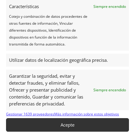
➡️
Ver ofertas de eSIM De airalo para Mauricio
Características
Siempre encendido
Cotejo y combinación de datos procedentes de
Consejos Prácticos
otras fuentes de información, Vincular
diferentes dispositivos, Identificación de
Cobertura de red
dispositivos en función de la información
Zonas costeras y turísticas:
Excelente cobertura 4G/5G
transmitida de forma automática.
con los tres operadores
Zonas montañosas e interior de la Isla:
my.t
Utilizar datos de localización geográfica precisa.
generalmente ofrece la mejor cobertura
Pequeñas islas circundantes
(Rodrigues, islotes):
Garantizar la seguridad, evitar y
detectar fraudes, y eliminar fallos,
Cobertura más limitada solo con my.t y Emtel. CHILI no
Ofrecer y presentar publicidad y
Siempre encendido
ofrece cobertura en estas islas.
contenido, Guardar y comunicar las
5G disponible:
Principalmente en zonas urbanas (Port
preferencias de privacidad.
Louis, Quatre Bornes, Grand baie) y zonas turísticas.
Gestionar 1639 proveedores
Más información sobre estos objetivos
Opciones de llamadas internacionales
Acepte
Solución más económica:
Utilice WhatsApp, Messenger o
Skype a través de sus datos móviles