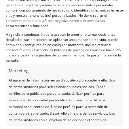
Ideal para viajeros frecuentes
permitirá a nosotros y a nuestros socios procesar datos personales
Opción para mantener activa Tu sIM principal
como el comportamiento de navegación o identificaciones únicas en este
sitio y mostrar anuncios (no) personalizados. No dar o retirar el
consentimiento puede afectar negativamente a determinadas
¿Cómo funciona?
características y funciones.
Pide tu eSIM online
Haga clic a continuación para aceptar lo anterior o tomar decisiones
detalladas. sus elecciones se aplicarán únicamente a este sitio. puede
Recibir un código QR por correo electrónico
cambiar su configuración en cualquier momento, incluso retirar su
Escanea el código en la configuración de tu teléfono
consentimiento, utilizando los botones de política de cookies o haciendo
La eSIM se activa automáticamente
clic en la pestaña de gestión de consentimiento en la parte inferior de la
pantalla.
Teléfonos compatibles:
iPhone XS y más nuevos, Samsung
Marketing
Galaxy S20 y más nuevos, Google Pixel 3 y más nuevos, y los
teléfonos inteligentes de gama alta más recientes.
Almacenar la información en un dispositivo y/o acceder a ella, Uso
de datos limitados para seleccionar anuncios básicos, Crear
💡 Compra tu eSIM antes de viajar, sin necesidad de ir al
perfiles para publicidad personalizada, Utilizar perfiles para
aeropuerto.
seleccionar la publicidad personalizada, Crear un perfil para
personalizar el contenido, Uso de perfiles para la selección de
Con
Airalo
Solicita tu eSIM para Mauricio desde casa, recibe
contenido personalizado, Desarrollo y mejora de los servicios, Uso
un código QR por correo electrónico y actívala en segundos
de datos limitados con el objetivo de seleccionar el contenido.
al llegar. Sin colas ni tarjetas físicas.