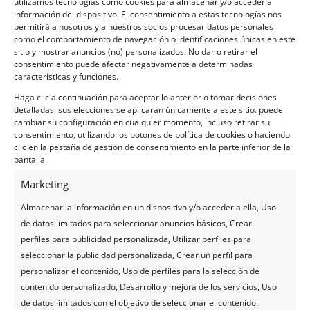
utilizamos tecnologías como cookies para almacenar y/o acceder a
a título informativo. El autor y el editor no se
información del dispositivo. El consentimiento a estas tecnologías nos
responsabilizan de la exactitud de la información
permitirá a nosotros y a nuestros socios procesar datos personales
proporcionada. Se recomienda verificar la información
como el comportamiento de navegación o identificaciones únicas en este
directamente con los operadores locales o las autoridades
sitio y mostrar anuncios (no) personalizados. No dar o retirar el
consentimiento puede afectar negativamente a determinadas
mauricianas pertinentes durante su estancia. Consulte la
características y funciones.
Términos y condiciones
(Artículo 12).
Haga clic a continuación para aceptar lo anterior o tomar decisiones
detalladas. sus elecciones se aplicarán únicamente a este sitio. puede
¿Tienes alguna foto bonita de la playa pública de Le Morne
cambiar su configuración en cualquier momento, incluso retirar su
que podamos añadir a esta página?
consentimiento, utilizando los botones de política de cookies o haciendo
(Las fotos que envíe solo se utilizarán para completar esta
clic en la pestaña de gestión de consentimiento en la parte inferior de la
pantalla.
página y nunca se usarán con fines comerciales fuera de
este sitio sin su permiso).
Marketing
Enviar fotos
Almacenar la información en un dispositivo y/o acceder a ella, Uso
de datos limitados para seleccionar anuncios básicos, Crear
perfiles para publicidad personalizada, Utilizar perfiles para
Para compartir las fotos de tus vacaciones en Mauricio con
seleccionar la publicidad personalizada, Crear un perfil para
amigos, familiares y compañeros, te ofrecemos una página
personalizar el contenido, Uso de perfiles para la selección de
web gratuita y personalizada dedicada a tu viaje.
contenido personalizado, Desarrollo y mejora de los servicios, Uso
Simplemente comparte la dirección web, por ejemplo,
de datos limitados con el objetivo de seleccionar el contenido.