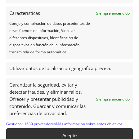
www.ilemaurice-im/vacancesdepierreetmarie, con quien
quieras compartir tus fotos.
Características
Siempre encendido
Es muy sencillo, solo tienes que hacer clic en el botón de
abajo.
Cotejo y combinación de datos procedentes de
otras fuentes de información, Vincular
Crear una página personalizada
diferentes dispositivos, Identificación de
dispositivos en función de la información
transmitida de forma automática.
Más información:
Utilizar datos de localización geográfica precisa.
Playa pública

Garantizar la seguridad, evitar y
Pronóstico del tiempo para 7 días

detectar fraudes, y eliminar fallos,
Alquilar un coche

Ofrecer y presentar publicidad y
Siempre encendido
contenido, Guardar y comunicar las
Comprar un billete de avión

preferencias de privacidad.
Reserva un hotel o una villa.

Gestionar 1639 proveedores
Más información sobre estos objetivos
Accesible para niños y cochecitos

Acepte