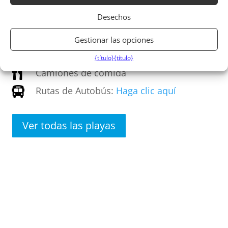
Accesible para sillas de ruedas

Desechos
Conducir

Baños públicos

Gestionar las opciones
Aparcamiento

{título}
{título}
Camiones de comida

Rutas de Autobús:
Haga clic aquí

Ver todas las playas