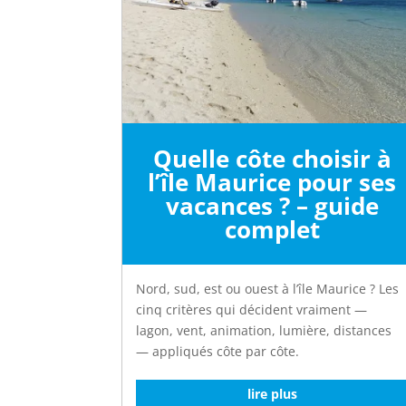
Quelle côte choisir à
l’île Maurice pour ses
vacances ? – guide
complet
Nord, sud, est ou ouest à l’île Maurice ? Les
cinq critères qui décident vraiment —
lagon, vent, animation, lumière, distances
— appliqués côte par côte.
lire plus