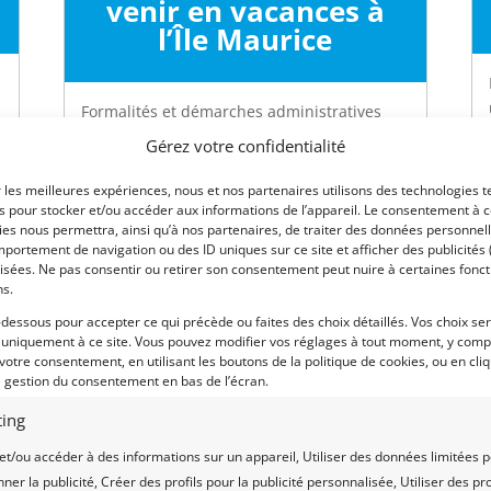
venir en vacances à
l’Île Maurice
t
Formalités et démarches administratives
pour venir en vacances à l’Île Maurice au
Gérez votre confidentialité
départ de la France et d’autres pays dans le
monde
r les meilleures expériences, nous et nos partenaires utilisons des technologies t
es pour stocker et/ou accéder aux informations de l’appareil. Le consentement à 
es nous permettra, ainsi qu’à nos partenaires, de traiter des données personnell
lire plus
portement de navigation ou des ID uniques sur ce site et afficher des publicités 
isées. Ne pas consentir ou retirer son consentement peut nuire à certaines fonct
ns.
-dessous pour accepter ce qui précède ou faites des choix détaillés. Vos choix se
 uniquement à ce site. Vous pouvez modifier vos réglages à tout moment, y compr
 votre consentement, en utilisant les boutons de la politique de cookies, ou en cli
e gestion du consentement en bas de l’écran.
ing
Vacances à l’île
et/ou accéder à des informations sur un appareil, Utiliser des données limitées 
Maurice avec un
nner la publicité, Créer des profils pour la publicité personnalisée, Utiliser des pro