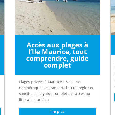
Accès aux plages à
l’Ile Maurice, tout
comprendre, guide
complet
Plages privées à Maurice ? Non. Pas
Géométriques, estran, article 110, règles et
sanctions : le guide complet de l’accès au
littoral mauricien
lire plus