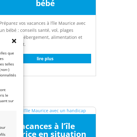
bébé
Préparez vos vacances à l’île Maurice avec
un bébé : conseils santé, vol, plages
adaptées, hébergement, alimentation et
équipement.
elles que
lire plus
ces
es telles
(non-)
ionnalités
ront
is le
quant sur
Vacances à l’île
pour
Maurice en situation
fils