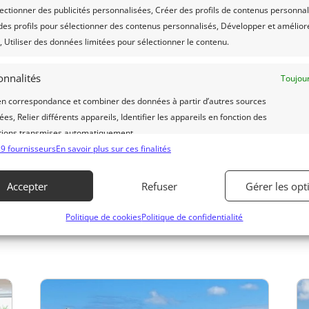
handicap
ectionner des publicités personnalisées, Créer des profils de contenus personnal
 des profils pour sélectionner des contenus personnalisés, Développer et amélior
, Utiliser des données limitées pour sélectionner le contenu.
Préparez votre voyage à l’île Maurice avec
r
un handicap visuel, auditif, cognitif ou
onnalités
Toujour
moteur sans fauteuil. Conseils pratiques,
en correspondance et combiner des données à partir d’autres sources
hôtels adaptés, agences spécialisées et
es, Relier différents appareils, Identifier les appareils en fonction des
informations utiles pour un séjour réussi
tions transmises automatiquement.
9 fournisseurs
En savoir plus sur ces finalités
lire plus
er des données de géolocalisation précises.
Accepter
Refuser
Gérer les opt
 la sécurité, prévenir et détecter la fraude et réparer les
Politique de cookies
Politique de confidentialité
s, Fournir et présenter des publicités et du contenu,
Toujour
strer et communiquer les choix en matière de
ntialité.