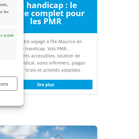
de handicap : le
isés,
guide complet pour
er les
les PMR
s activé
Préparez votre voyage à l’île Maurice en
situation de handicap. Vols PMR,
hébergements accessibles, location de
matériel médical, soins infirmiers, plages
accessibles, tiralo et activités adaptées
ions
lire plus
s activé