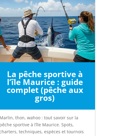
La pêche sportive à
l’île Maurice : guide
complet (pêche aux
gros)
Marlin, thon, wahoo : tout savoir sur la
pêche sportive à l’île Maurice. Spots,
charters, techniques, espèces et tournois