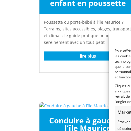
enfant en poussette
Poussette ou porte-bébé à l’île Maurice ?
Terrains, sites accessibles, plages, transpor
et climat : le guide pratique pour voyager
sereinement avec un tout-petit
Pour offri
lire plus
les cooki
technologi
que le com
personnal
et fonctio
Cliquez ci
appliqués
retrait de
l’onglet d
Market
Conduire à gauche à
Stocker 
l’île Maurice
sélectio