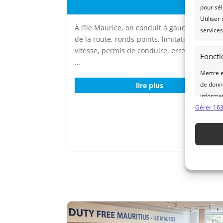
pour sél
Utiliser
À l’île Maurice, on conduit à gauche. Règles
services
de la route, ronds-points, limitations de
vitesse, permis de conduire, erreurs à évite
Foncti
…
Mettre 
de donné
lire plus
informa
Gérer 163
Utilis
Assurer
erreur
Enregi
confide