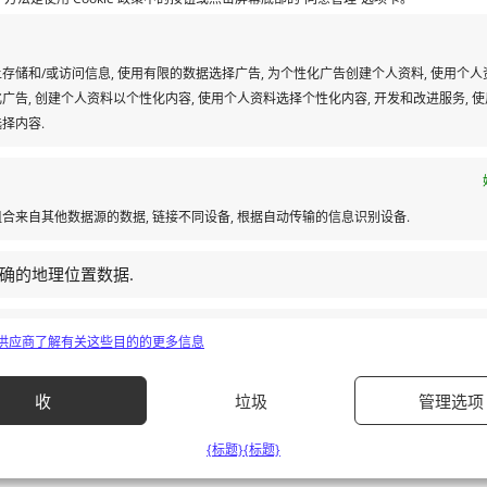
存储和/或访问信息, 使用有限的数据选择广告, 为个性化广告创建个人资料, 使用个人
广告, 创建个人资料以个性化内容, 使用个人资料选择个性化内容, 开发和改进服务, 
择内容.
合来自其他数据源的数据, 链接不同设备, 根据自动传输的信息识别设备.
会在本网站外部商业运营）
确的地理位置数据.
全，防止和检测欺诈，并修复错误, 提供和展示广告和内容, 保存
9供应商
了解有关这些目的的更多信息
隐私选择.
收
垃圾
管理选项
{标题}
{标题}