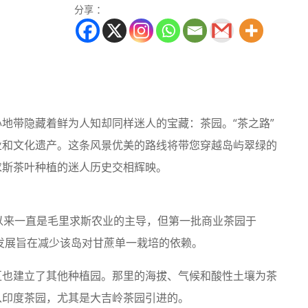
分享 ：
地带隐藏着鲜为人知却同样迷人的宝藏：茶园。“茶之路”
业和文化遗产。这条风景优美的路线将带您穿越岛屿翠绿的
求斯茶叶种植的迷人历史交相辉映。
以来一直是毛里求斯农业的主导，但第一批商业茶园于
化发展旨在减少该岛对甘蔗单一栽培的依赖。
区也建立了其他种植园。那里的海拔、气候和酸性土壤为茶
从印度茶园，尤其是大吉岭茶园引进的。