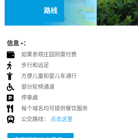
路线
信息 +：
如果参观庄园则需付费

步行和远足

方便儿童和婴儿车通行

部分轮椅通道

停車處

每个域名均可提供餐饮服务

公交路线：
点击这里
