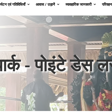
र्यटन एवं गतिविधियाँ
आवास / उड़ानें
व्यावहारिक जानकारी
परिवहन
र्क - पोइंटे डेस ल