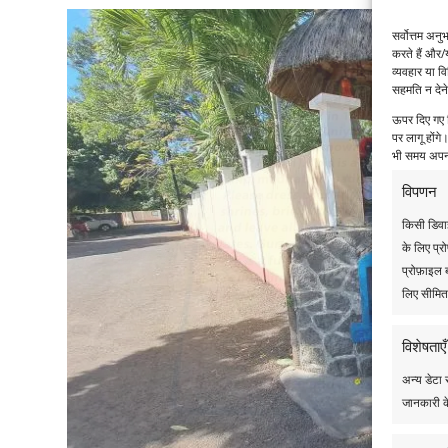
सर्वोत्तम अ
करते हैं और/
व्यवहार या व
सहमति न देने
ऊपर दिए गए व
पर लागू होंग
भी समय अपनी
विपणन
किसी डिवाइ
के लिए प्र
प्रोफ़ाइल 
लिए सीमित 
विशेषताएँ
अन्य डेटा 
जानकारी क