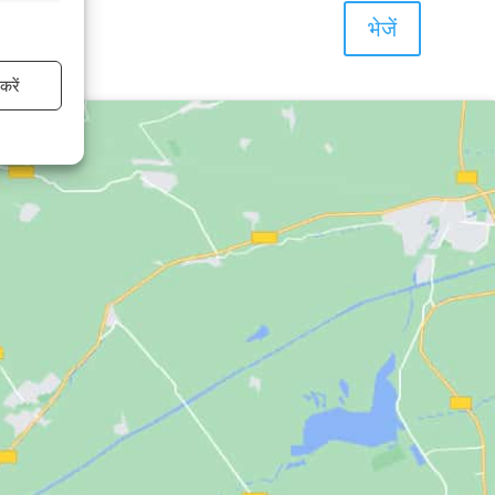
भेजें
करें
ेशा बने रहें