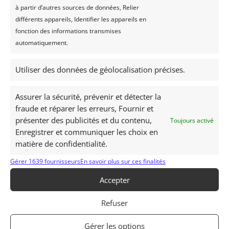
à partir d’autres sources de données, Relier
différents appareils, Identifier les appareils en
fonction des informations transmises
Jardin botanique de Curepipe
automatiquement.
Le jardin botanique de Curepipe, une oasis de
Utiliser des données de géolocalisation précises.
Verdure au Cœur de l’Île Maurice, c’est le
deuxième plus grand jardin botanique de l’île
après le jardin de Pamplemousses
Assurer la sécurité, prévenir et détecter la
fraude et réparer les erreurs, Fournir et
lire plus
présenter des publicités et du contenu,
Toujours activé
Enregistrer et communiquer les choix en
matière de confidentialité.
Gérer 1639 fournisseurs
En savoir plus sur ces finalités
Accepter
Refuser
Gérer les options