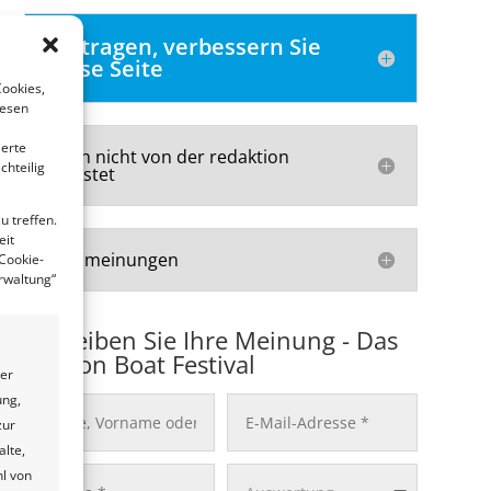
Beitragen, verbessern Sie
diese Seite
Cookies,
iesen
ierte
Noch nicht von der redaktion
chteilig
getestet
 treffen.
eit
Ihre meinungen
 Cookie-
erwaltung“
Schreiben Sie Ihre Meinung - Das
Dragon Boat Festival
ter
ung,
zur
alte,
l von