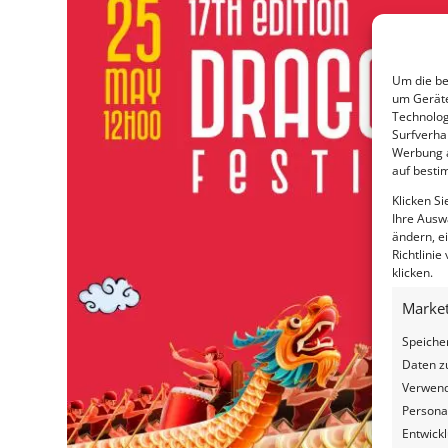
Um die be
um Geräte
Technolog
Surfverhal
Werbung a
auf besti
Klicken S
Ihre Ausw
ändern, ei
Richtlini
klicken.
Market
Speiche
Daten z
Verwendu
Personal
Entwick