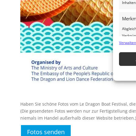
Inhalten
Merkm
Abgleic
Verknüp
Verwalten
automat
Verwen
Gewähr
Betrug
Werbun
speich
Haben Sie schöne Fotos vom Le Dragon Boat Festival, die
(Die gesendeten Fotos werden nur zur Fertigstellung d
niemals im Handel außerhalb dieser Website betrieben.
Fotos senden