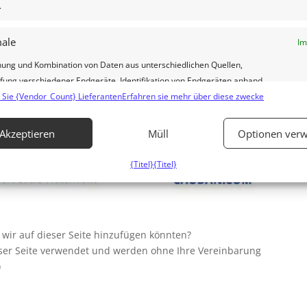
.
ale
Im
hung und Kombination von Daten aus unterschiedlichen Quellen,
fung verschiedener Endgeräte, Identifikation von Endgeräten anhand
 Sie {Vendor_Count} Lieferanten
isch übermittelter Informationen.
Erfahren sie mehr über diese zwecke
dung genauer Standortdaten.
Akzeptieren
Müll
Optionen verw
{Titel}
{Titel}
leistung der Sicherheit, Verhinderung und Aufdeckung von
 und Fehlerbehebung, Bereitstellung und Anzeige von
Im
g und Inhalten, Ihre Entscheidungen zum Datenschutz
ern und übermitteln.
 wir auf dieser Seite hinzufügen könnten?
ieser Seite verwendet und werden ohne Ihre Vereinbarung
)